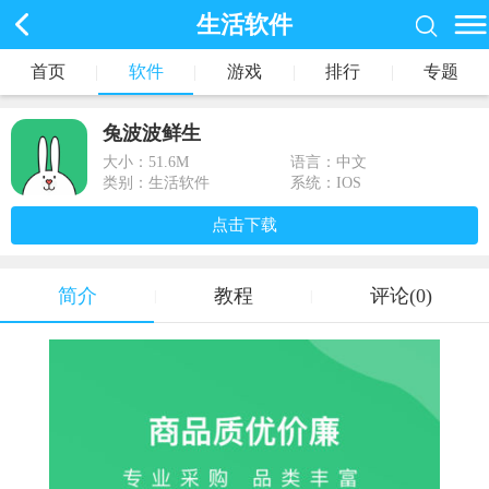
生活软件
首页
|
软件
|
游戏
|
排行
|
专题
兔波波鲜生
大小：
51.6M
语言：中文
类别：生活软件
系统：IOS
点击下载
简介
教程
评论(0)
|
|