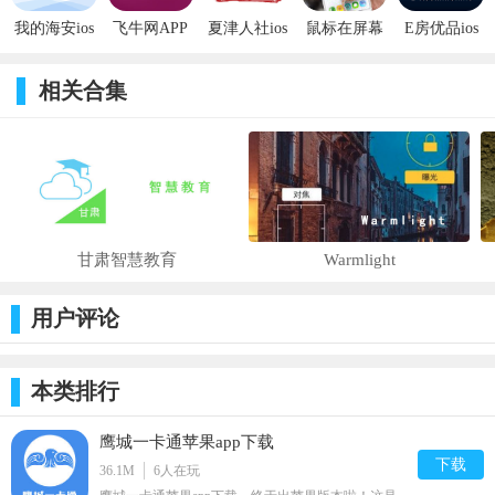
我的海安ios
飞牛网APP
夏津人社ios
鼠标在屏幕
E房优品ios
版
版
上可怕的笑
版
话苹果版
相关合集
甘肃智慧教育
Warmlight
用户评论
本类排行
鹰城一卡通苹果app下载
下载
36.1M
6
人在玩