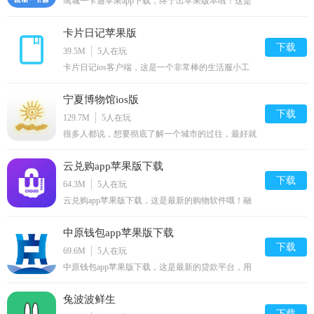
鹰城一卡通苹果app下载，终于出苹果版本啦！这是
一个非常棒的生活实用软件哦！主要适合在河南平顶
山地区使用，方便你的出行生活哦！感兴趣的朋友快
卡片日记苹果版
来下载吧！
下载
39.5M
5
人在玩
卡片日记ios客户端，这是一个非常棒的生活服小工
具哦！用户可以在线进行记载日记，事情等，支持多
设备在线跨平台服务哦！感兴趣的朋友快来下载体验
宁夏博物馆ios版
吧！
下载
129.7M
5
人在玩
很多人都说，想要彻底了解一个城市的过往，最好就
是去一趟博物馆，比如去宁夏，就一定要下载宁夏博
物馆ios版，不但能够实时导航，还能够介绍一、
云兑购app苹果版下载
二、三层所陈列的通史篇。
下载
64.3M
5
人在玩
云兑购app苹果版下载，这是最新的购物软件哦！融
入本地生活方式，改变消费对接体验，打造云兑购全
新的品牌。感兴趣的朋友快来下载体验吧！
中原钱包app苹果版下载
下载
69.6M
5
人在玩
中原钱包app苹果版下载，这是最新的贷款平台，用
户在线即可申请贷款哦！只需要一张身份证即可贷款
哦！感兴趣的朋友快来下载吧！
兔波波鲜生
下载