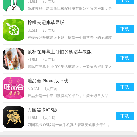
51.6M
3
人在玩
兔波波鲜生是由浙江极配科技有限公司官方推出，是
兔波波平台新上线的一个水果供应链配送平台，专注
于各种水果批发以及水果同城配送服务，有效为水果
柠檬云记账苹果版
商家和消费者提供最优质的水果同城配送服务。
下载
59.5M
2
人在玩
柠檬云记账苹果版下载，这是一个非常专业的记账软
件哦！用户可以在线记录自己的生活，还可以在线记
录公司财务哦！一键为你生成账表，非常方便提高你
鼠标在屏幕上可怕的笑话苹果版
的工作效率哦！感兴趣的朋友快来下载体验吧！
下载
71.9M
2
人在玩
鼠标在屏幕上可怕的笑话苹果版，一款适合好朋友之
间玩的恶搞软件。包含了蜘蛛、蟑螂、蚂蚁、青蛙、
蜥等动物动态屏幕效果。
唯品会iPhone版下载
下载
255.3M
1
人在玩
唯品会是一个专门做特卖的平台，汇聚全球各大品
牌，每天定时定点更新。更多优惠，尽在唯品会
iPhone版；品类丰富多样，涵盖服饰、美妆、亲子、
万国黑卡iOS版
居家等，上百个全球知名品牌。100官方正品保障，
让你在家就能轻松购得全球好货！
下载
44.9M
1
人在玩
万国黑卡iOS版是一款手机真人管家英式服务平台，
由上海万湾网络科技有限公司打造和运营，用户在这
里可以享受各种会员特权，如在线消费价格优惠，买