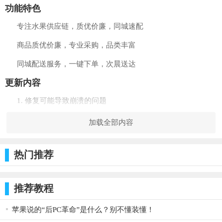
功能特色
专注水果供应链，质优价廉，同城速配
商品质优价廉，专业采购，品类丰富
同城配送服务，一键下单，次晨送达
更新内容
1. 修复可能导致崩溃的问题
2. 优化使用体验
加载全部内容
兔波波介绍
热门推荐
兔波波是新光互联旗下的末端网点配送服务品牌。兔波波结
合门店、众包配送及货车配送的团队优势，为用户提供全链路的
配送服务。同时，兔波波为合作方提供高效、便捷的技术支持、
推荐教程
运营支持及优惠政策，为合作方赋能、成就自己，愿景成为全国
苹果说的“后PC革命”是什么？别不懂装懂！
领先的全兼容配送服务平台。