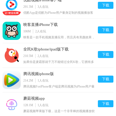
优酷视频iPhone客户端
款软件全面支持制片人，出品人，监制，导演，编
剧，演员，经纪人等所有相关人员使用。
下载
291.5M
3
人在玩
优酷App是优酷为iPhone用户量身定制的视频播放客
户端产品，依托于优酷的视频资源与技术优势,界面
简洁易操作,符合苹果终端的用户习惯,有着优质的版
映客直播iPhone下载
权视频内容,包括海量的高清电视剧、电影、综艺、
动漫、热点资讯等视频。支持在线播放、全屏播放、
下载
106M
2
人在玩
离线观看、视频搜索、视频上传等功能,为用户提供
映客是一款手机视频直播应用，而且具有美颜效果，
了便捷流畅的客户端视频播放体验。
是最火的模特演员艺人直播平台。本版为映客ios
版，支持iPhone与iPad苹果设备，帮助各位开启全民
全民K歌iphone/ipad版下载
直播新路线。
下载
210.5M
2
人在玩
如果你是麦霸那就千万不能错过全民K歌，它拥有多
种K歌方式的修饰方式，让小小的iPhone手机也能让
你唱响KTV，还有更多分享方式，让你的歌曲传遍
腾讯视频iphone版
朋友圈、qq空间。
下载
214.2M
1
人在玩
腾讯视频ForiPhone客户端是腾讯视频为iPhone用户量
身打造的移动网络视频应用，采用轻量级的界面设
计、丰富多远的节目内容、高清流畅的播放服务，为
蘑菇视频app
您带来不一样的在线视频观看新体验。腾讯视频
iPhone版内容涵盖电视剧，综艺，电影，动漫，独家
下载
128.1M
1
人在玩
中国好声音，流行视频一网打尽。
蘑菇视频苹果版下载，这是一个非常棒的视频播放软
件哦！用户可以在线通过短视频的方式约伴交友，旅