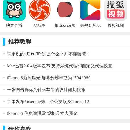
全
iOS版
iphone/ipad
从5个不同的拼豆品牌中选择。 您也可以随时更改每种图案的
版下载
品牌。 Perler Artkal 5.0mm Artkal 2.6mm Hama Midi Hama Mini
[保存数据]
映客直播
朋影圈
柚tube ios版
央视影音ios
搜狐视频
iPhone下载
版下载
iPhone版下
拼豆图片的编辑数据，您可以节省高达100最大的。
载
推荐教程
[拼豆列表]
苹果说的“后PC革命”是什么？别不懂装懂！
使用的拼豆的数量，颜色和项目编号显示在“拼豆列表”上。
Mac迅雷2.6.4版本发布 支持系统代理和自定义代理设置
[主题颜色]
iPhone 6新照曝光 屏幕分辨率或为1704*960
从粉红色，橙色，绿色，蓝色选择应用程序的主题颜色。 您
可以随时更改主题。
一张图告诉你为什么苹果的设计如此优雅
苹果发布Yosemite第二个公测版及iTunes 12
iPhone 6 信息遭泄露 规格尺寸大曝光
猜你喜欢