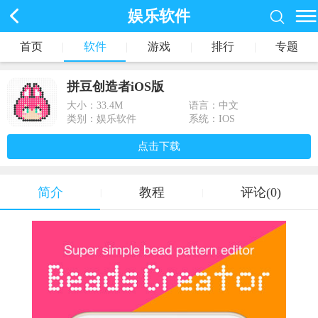
娱乐软件
首页
|
软件
|
游戏
|
排行
|
专题
拼豆创造者iOS版
大小：
33.4M
语言：中文
类别：娱乐软件
系统：IOS
点击下载
简介
教程
评论(0)
|
|