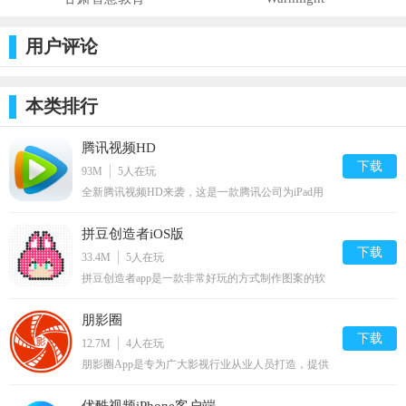
用户评论
本类排行
腾讯视频HD
下载
93M
5
人在玩
全新腾讯视频HD来袭，这是一款腾讯公司为iPad用
户量身打造的网络视频软件，支持无限量视频离线下
载，为互联网用户免费提供超清、高清、流畅的网络
拼豆创造者iOS版
视频服务，通过全新视频杂志的翻看体验、细致贴心
的界面设计、热门电影、电视剧、综艺、动漫、电视
下载
33.4M
5
人在玩
台直播、新闻、体育、娱乐等丰富的内容及高清流畅
拼豆创造者app是一款非常好玩的方式制作图案的软
的视频播放服务，为您打造不一样的在线视频观看体
件，你可以用它来轻松创作出各种各样好玩的图案，
验！
给你带来无限的趣味，喜欢拼豆图案的你不要错过
朋影圈
哦。
下载
12.7M
4
人在玩
朋影圈App是专为广大影视行业从业人员打造，提供
最新的剧组通告、精确的定位服务，以及贴心的导航
服务，让你可以准备筹备，找到更多的剧组定位。本