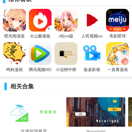
橙光阅读器
火山极速版
c站ios版
人民视频ios
美剧星球
ios版
app苹果版
版
iOS版
鸣秋漫画
腾讯视频HD
小说榜中榜
饭桌影视
一直看漫画
iOS版
ios版
iOS
ios版
相关合集
甘肃智慧教育
Warmlight