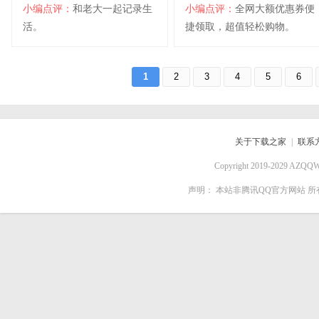
小编点评：
和老大一起记录生
小编点评：
全网大额优惠券便
扫码立即下载
扫码立即下载
活。
捷领取，超值轻松购物。
M77苹果版
喵喵省钱
1
2
3
4
5
6
大小：94.2M
平台：IOS
大小：46.8M
平台：IOS
分类：生活软件
语言：中文
分类：生活软件
语言：中文
查看详情
查看详情
关于下载之家
|
联系
Copyright 2019-2029 AZQ
声明：
本站非腾讯QQ官方网站
所
扫码立即下载
扫码立即下载