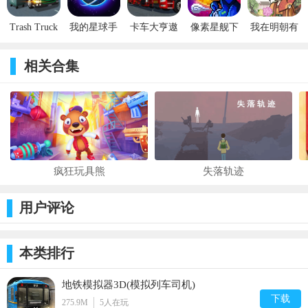
Trash Truck
我的星球手
卡车大亨遨
像素星舰下
我在明朝有
Simulator手
游IOS版下
游神州手机
载安装包
条街游戏
游下载
载
版iOS
iOS版
相关合集
疯狂玩具熊
失落轨迹
用户评论
本类排行
地铁模拟器3D(模拟列车司机)
下载
275.9M
5
人在玩