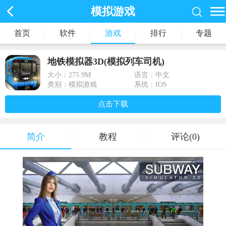
模拟游戏
首页
|
软件
|
游戏
|
排行
|
专题
地铁模拟器3D(模拟列车司机)
大小：
275.9M
语言：中文
类别：模拟游戏
系统：IOS
点击下载
简介
教程
评论(0)
|
|