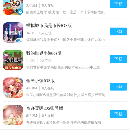
下载
354.5M
0
人在玩
熊猫博士餐厅3官方版下载，这是一个非常棒的模拟
经营游戏哦！玩家在游戏中需要开设了全新的餐厅
呢，拥有非常丰富的美食食谱哦！玩家需要在游戏中
模拟城市我是市长iOS版
提升自己的厨艺制作美味的食物呢，感兴趣的朋友快
来下载体验吧！
下载
340M
0
人在玩
模拟城市我是市长iOS中国版全新登陆，让广大国内
玩家也可以体验这款好玩的模拟经营手游了。海量的
建筑和逼真的3D画面，中国人物形象的NPC角色首
我的世界手游ios版
次登场，后续还有中文配音跟进，喜欢国服的玩家，
赶快来下载体验吧！
下载
1.40G
0
人在玩
我的世界手游苹果版最新的版本在appstore中上线，
大家期待已久的手游版终于要上线了，玩家可以体验
新的游戏模式，还有很多新游戏特色，喜欢的不要错
全民小镇IOS版
过哦。
下载
488.8M
0
人在玩
全民小镇IOS版是腾讯首款时尚社交城市模拟经营类
手游，4月14日正式登录应用宝，开启不删档内测，
坐拥一座城，邂逅你的爱，上千的城市建筑设施、自
奇迹暖暖iOS账号版
成体系的生产建设循环以及丰富的社交玩法，构成了
丰富多彩的小镇生活。你还在等什么？点动手指，马
下载
618.2M
0
人在玩
上就能拥有一座只属于你的城镇！
奇迹暖暖iOS账号版是一款最具特色的换装搭配游
戏，各种奇迹与梦想的旅程，多元化的玩法，超级多