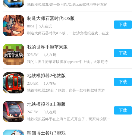
地铁模拟器3D是一款可以实现玩家驾驶地铁列车的
3D模拟驾驶类游戏，作为一名铁路客运司机，你需
要驾驶地铁列车，在站台停车，运输乘客。确保地铁
制造大师石器时代iOS版
顺利行驶不延误不超速，并且安全的把乘客送到他们
的客运目的地。让地铁模拟器3D检验你的驾驶技
下载
88M
5
人在玩
术！驾驶列车，开始你的隧道客运之旅，掌握停车技
制造大师石器时代iOS版，一款沙盒模拟游戏，在这
巧，尽情享受铁路运输，司机先生！
款中里包含大量现实世界吻合的物品配方，让你们通
过有趣的任务和剧情感受智人发展到如今的历程。
我的世界手游苹果版
下载
326.8M
4
人在玩
我的世界手游苹果版将在appstore中上线，大家期待
已久的手游版终于要上线了，玩家可以体验新的游戏
模式，还有很多新游戏特色，喜欢的不要错过哦。
地铁模拟器2伦敦版
下载
230.9M
1
人在玩
地铁模拟器2来到了伦敦，这是一款模拟驾驶类游
戏，在游戏中有着庞大的伦敦地铁网络，你需要驾驶
地铁列车，在站台停车，运输乘客。确保地铁顺利行
地铁模拟器8上海版
驶不延误不超速。
下载
247.5M
0
人在玩
地铁模拟器终于在上海市正式开业了，玩家将扮演一
名上海地铁司机，驾驶充满乘客的列车，探索上海地
铁路线，并在在站台停车，运输乘客。确保地铁顺利
熊猫博士餐厅3游戏
行驶不延误不超速。赶快来接受这个挑战吧！