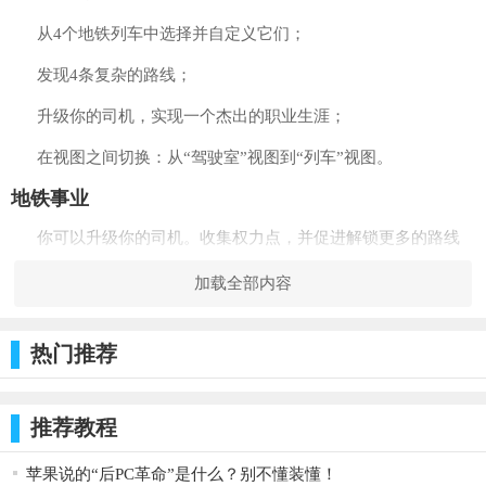
从4个地铁列车中选择并自定义它们；
发现4条复杂的路线；
升级你的司机，实现一个杰出的职业生涯；
在视图之间切换：从“驾驶室”视图到“列车”视图。
地铁事业
你可以升级你的司机。收集权力点，并促进解锁更多的路线
和列车。达到最高的排名，解锁所有的附加选项。你每完成一条
加载全部内容
路线会给你一定的点，但同时也为你运送的乘客总数得到点。
如何操作
热门推荐
选择一条路线和一辆列车：你可以驾驶多达3辆车；
使用“门”按钮来打开/关闭车门；
推荐教程
使用杠杆加速/减速；
苹果说的“后PC革命”是什么？别不懂装懂！