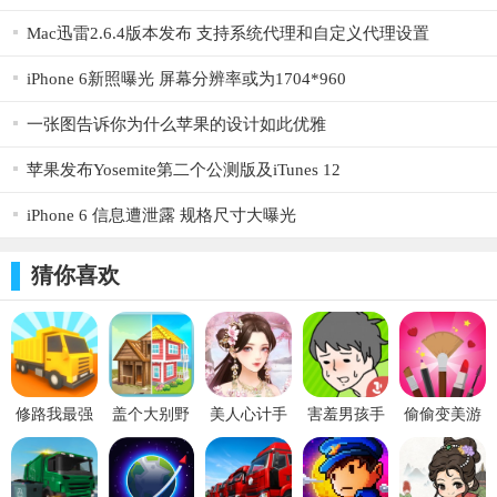
跟踪乘客数量：运送尽可能多的乘客；
Mac迅雷2.6.4版本发布 支持系统代理和自定义代理设置
改变视图，看看有多少乘客在车里；
iPhone 6新照曝光 屏幕分辨率或为1704*960
跟踪你的速度或得到罚款，遵循限速指示；
一张图告诉你为什么苹果的设计如此优雅
必要时使用警告信号。
苹果发布Yosemite第二个公测版及iTunes 12
享受修复后的，彻底改造的地铁模拟器3D与新的列车，路线
iPhone 6 信息遭泄露 规格尺寸大曝光
和更多的可能性！
你曾经想与一个地铁司机交换位置吗？现在你的机会来了！
猜你喜欢
更新内容
--如果你想用你自己的话来说，可使用语音警报系统告诉乘客
有关站台的情况，或者直接对着麦克风讲话。
--是不是及时把火车停下了？使用紧急制动以避免事故发生。
修路我最强
盖个大别野
美人心计手
害羞男孩手
偷偷变美游
游戏iOS版
游戏iOS版
游iOS版
游iOS版
戏iOS版