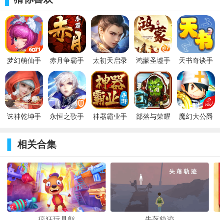
在到达11级后就会陆续开放各种活动功能，而首先开启的就
是竞技场。
梦幻萌仙手
赤月争霸手
太初天启录
鸿蒙圣墟手
天书奇谈手
游ios版
游iOS版
手游iOS版
游iOS版
游iOS版
诛神乾坤手
永恒之歌手
神器霸业手
部落与荣耀
魔幻大公爵
游iOS版
游ios版下载
游之风流霸
业手游iOS
相关合集
在竞技场中，可以挑战比自身排名高的4位玩家，战斗流程与
普通副本一样。挑战成功后会与对方互换名次，每天还会根据名
次发放相应的荣誉奖励，荣誉可在荣誉商城中兑换道具和角色碎
片。此外，竞技场的上位玩家还会显示在竞技场排行榜上。
疯狂玩具熊
失落轨迹