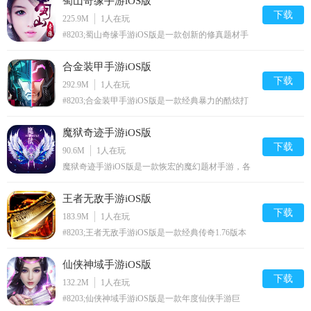
蜀山奇缘手游iOS版
挑战升级，开启萌宠趣味养成。
下载
225.9M
1
人在玩
#8203;蜀山奇缘手游iOS版是一款创新的修真题材手
游，不断突破职业，开启自我修仙的乐趣；酷炫神
羽，简单流畅的战斗方式，各种3D人物模型，美轮
合金装甲手游iOS版
美奂的场景，美不胜收；简单的玩法，让你快速上
手，开启最写实的仙侠风格之旅。
下载
292.9M
1
人在玩
#8203;合金装甲手游iOS版是一款经典暴力的酷炫打
斗手游，全新的机甲战神，数百位传奇英雄等你来挑
选，通过各种暴力的机甲装备的组合，让更多玩家可
魔狱奇迹手游iOS版
以体验到顶级机甲暴力斗争；超强的代入感，最真实
酷炫体验，让你沉浸在无限的酷炫战斗中。
下载
90.6M
1
人在玩
魔狱奇迹手游iOS版是一款恢宏的魔幻题材手游，各
种酷炫的技能表现，海量极品装备等你来爆；游戏采
用了全360度的自由视角设定，让你可以自由探索来
王者无敌手游iOS版
自这个世界以及次世代的游戏体验。
下载
183.9M
1
人在玩
#8203;王者无敌手游iOS版是一款经典传奇1.76版本
手游，各种极品的装备，开启最自由的交易；千人在
线PK战斗，让你重回最热血经典的传奇时刻；皇城
仙侠神域手游iOS版
争霸，万人攻城，一起争夺沙城天下，看看谁才能定
乾坤。
下载
132.2M
1
人在玩
#8203;仙侠神域手游iOS版是一款年度仙侠手游巨
作，丰富多样的职业让你可以任意挑选；顶级万人跨