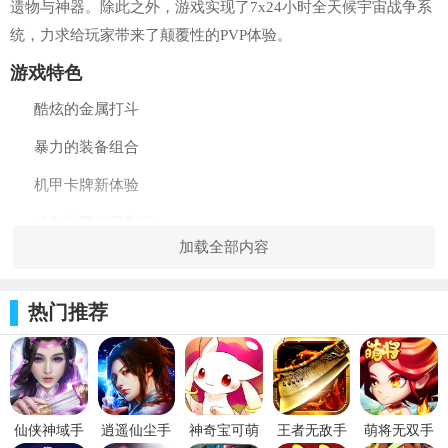
遗物与神器。除此之外，游戏实现了7x24小时全天候宇宙战争系
统，力求给玩家带来了颠覆性的PVP体验。
游戏特色
酷炫的金属打斗
暴力的装备组合
机甲卡牌新体验
拯救世界保卫和平
加载全部内容
来自机甲的涅槃，为荣誉重生
合金装甲火种系统
热门推荐
火种系统主要用于提升阵容上角色的属性加成。通过在每个
技能中注入相应的能量，就可以提升技能的等级。能量根据时间
来自动回复，每3分钟回复1点，也可通过消耗钻石直接购买能
量。能量上限和玩家的VIP等级有关。
仙侠神域手
逍遥仙尘手
神奇宝可萌
王者无敌手
萌将无双手