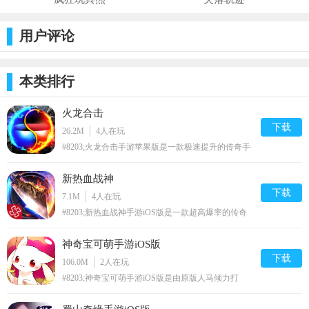
用户评论
本类排行
火龙合击
下载
26.2M
4
人在玩
#8203;火龙合击手游苹果版是一款极速提升的传奇手
游，真正拒绝氪金的传奇战斗手游，开启最公平的竞
技；全民福利，不断激情升级，让你可以感受到杀人
新热血战神
越货的厮杀快感。
下载
7.1M
4
人在玩
#8203;新热血战神手游iOS版是一款超高爆率的传奇
手游，完美传承经典道法战三大职业，玩家们之间可
以互相协作，让你可以体验到最热血帮战带给你的无
神奇宝可萌手游iOS版
限快感；游戏中拥有超高的爆率，所有装备支持自动
回收，海量套装，永久保值。
下载
106.0M
2
人在玩
#8203;神奇宝可萌手游iOS版是由原版人马倾力打
造，高度还原最经典的精灵世界，玩家可以体验到海
量萌宠收集带给你的无穷乐趣；各种属性相克，不断