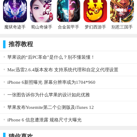
游iOS版
游iOS版
手游iOS版
游iOS版
游iOS版
火种分为支援火种、战斗火种和能量火种三种。每类火种对
应的职业类型不同，相应火种的技能只可以提升相应职业类型角
色的属性。技能和阶位达到相应的等级后，就可以学习更高阶的
魔狱奇迹手
蜀山奇缘手
合金装甲手
梦幻西游手
别惹三国手
技能。阶位可通过完成星战任务提升。
游iOS版
游iOS版
游iOS版
游iOS互通
游iOS版
版下载
合金装甲竞技场
推荐教程
《合金装甲》热血竞技场系统来袭，由小编来给大家简单介
苹果说的“后PC革命”是什么？别不懂装懂！
绍一下
Mac迅雷2.6.4版本发布 支持系统代理和自定义代理设置
iPhone 6新照曝光 屏幕分辨率或为1704*960
一张图告诉你为什么苹果的设计如此优雅
苹果发布Yosemite第二个公测版及iTunes 12
iPhone 6 信息遭泄露 规格尺寸大曝光
猜你喜欢