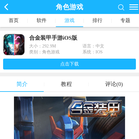
角色游戏
首页
|
软件
|
游戏
|
排行
|
专题
合金装甲手游iOS版
大小：
292.9M
语言：中文
类别：角色游戏
系统：IOS
点击下载
简介
教程
评论(0)
|
|