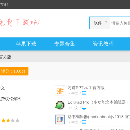
内容!
软件
苹果下载
专题合集
资讯教程
7 官方版
评分：
10.0
分
习讲PPTv4.1 官方版
中文
/
中文
/
免费/办公软件
EditPad Pro（多功能文本编辑器）
v7.65 中文版
/
中文
/
动书编辑器(motionbook)v2018 
版
/
中文
/