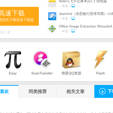
Note+(飞宇记事本)v1.2 绿色版
/
中文
/
高速下载
Jasmind（杰思敏行思维导图）v18
免费版
/
中文
/
需优先下载高速下载器
Office Image Extraction Wizardv4
官方版
/
中文
/
0
Replace Geniusv2.2 官方版
/
中文
/
工作时间记录软件(OfficeTime)v1.
费版
/
中文
/
MyDraw(思维导图软件)v2.2 破解
/
中文
/
Easy
ScanTransfer
彗星QQ资源
Flash
Wise Duplicate Finderv1.26 官方
Equation
（无线传输工
文件读取器
Renamer（
/
中文
/
Solver(在线
具）v2018 官
v2.1 绿色免
批量重命名软
方程式计算
方版
费版
件）v6.9 官
下
喜欢
同类推荐
相关文章
器)v1.8 官方
方版
版