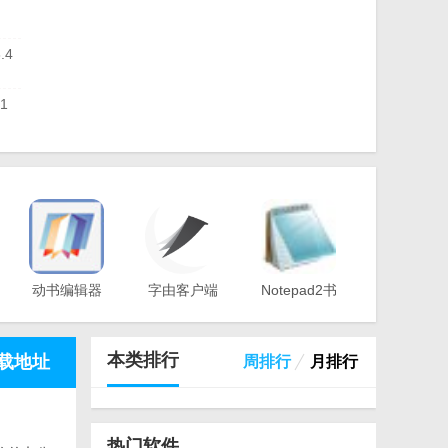
.4
.1
9 免
版
动书编辑器
字由客户端
Notepad2书
版
(motionbook)
v2.0.0.4 官方
签版
v2018 官方版
版
(Notepad2
Bookmark
本类排行
载地址
周排行
月排行
Edition)v5.1
官方版
热门软件