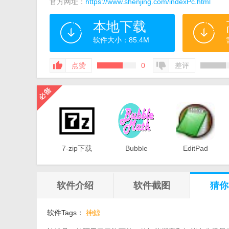
官方网址：
https://www.shenjing.com/indexPc.html
本地下载
软件大小：85.4M
点赞
0
差评
7-zip下载
Bubble
EditPad
v18.03 简体
Math（泡泡
Pro（多功能
中文美化版
数学）v1.0
文本编辑器）
电脑版
v7.65 中文版
软件介绍
软件截图
猜你
软件Tags：
神鲸