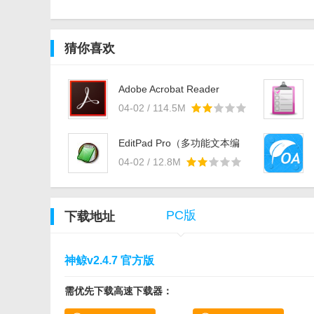
猜你喜欢
Adobe Acrobat Reader
DCv18.11.20035.2003 中文
04-02 / 114.5M
版
EditPad Pro（多功能文本编
辑器）v7.65 中文版
04-02 / 12.8M
PC版
下载地址
在软件的操作主界面左侧有“首页”，“投屏”，“云打印”，
神鲸v2.4.7 官方版
需优先下载高速下载器：