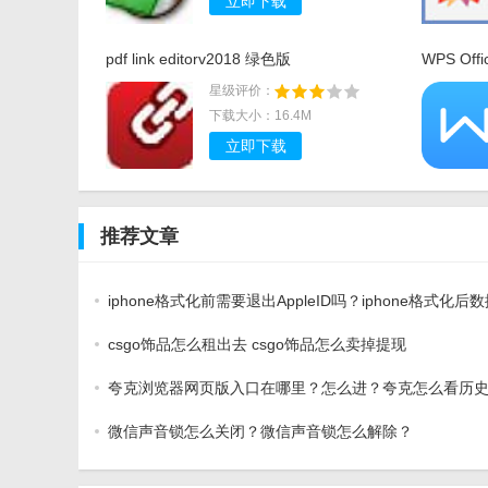
立即下载
pdf link editorv2018 绿色版
WPS Off
星级评价：
下载大小：16.4M
立即下载
推荐文章
iphone格式化前需要退出AppleID吗？iphone格式化后
恢复吗？怎么恢复？
csgo饰品怎么租出去 csgo饰品怎么卖掉提现
夸克浏览器网页版入口在哪里？怎么进？夸克怎么看历
选择“云打印”需要用户进行登录即可免费使用
录？
微信声音锁怎么关闭？微信声音锁怎么解除？