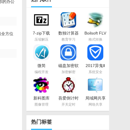
你的办公
7-zip下载
数独计算器
Boilsoft FLV
供全方位
v18.03 简体
v1.2 免安装
Converterv1.6
压缩解压
教育学习
格式转换
中文美化版
版
绿色版
微简
磁盘加密软
2017异鬼Ⅱ
vipage（代
件CnCrypt
病毒免疫工
编程开发
加密解密
系统安全
码自动生成
下载v1.23
具腾讯电脑
器）v4.2 官
官方版
管家查杀
方版
v1.0 最新版
新科图库
吾爱倒计时
局域网共享
v1.1 正式版
v1.0.1 中文
精灵v10.6
图像管理
开关定时
网络共享
版
官方绿色版
热门标签