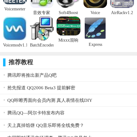
滤波的常见问题。低于20毫秒的延迟值确保任何预振铃被人类听
Voicemeeter
音效专家
Soft4Boost
Voice
AirRackv1.2
觉的时间掩蔽所掩盖，同时保持可听频率范围内的时间对准。
Bananav2.1
v2.6 免费版
Any Audio
Againv1.8 免
官方版
汉化版
插件特点
Grabberv6.8.1
费版
免费版
已经非常小心地提供直接使用的用户界面。可以使用手柄直
Mixxx混响
接在频率响应的图形表示中调整波段参数，包括带宽和滤波器斜
Express
Voicemodv1.1.3.1
BatchEncoder
软件v2.1.0
Scribev2018
官方版
中文版v1.0
官方版
率。灵活的实时分析仪可让您监控处理的各个方面。您可以轻松
免费版
免费版
推荐教程
地在每个频段的全频，中频，侧频，左声道或右声道处理之间切
换，Equalize可在内部自动路由音频信号，以确保获得最佳效果
腾讯即将推出新产品Q吧
和最低延迟。
抢先报道 QQ2006 Beta3 提前解密
使用注意
QQ咔嚓秀面向会员内测 真人表情在线DIY
八种不同的带式过滤器类型 - 低切，低架，峰值，倾斜，带
通，缺口，高架和高切
腾讯QQ—阿尔卡特发布内容
最多12个独立乐队
天上真掉馅饼 QQ音乐即将全线免费？
可自由调节增益，频率，带宽，谐振和滤波器斜率