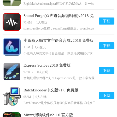
RightMarkAudioAnalyzer即我们称为RMAA，是一款
独立的音频系统测试工具，是由俄罗斯硬件资讯网站
IXBT.com专门开发的，可以用来监测声卡，和其他
Sound Forge(双声道音频编辑器)v2018 免
实时声音设备的输出表现，软件简单易用，是一款普
适的基准测试工具。
下载
费版
71.6M
1
人在玩
sonysoundforge教程，soundforge破解版。soundforge
是一款专业的音效编辑软件，可以将看似复杂的音频
进行编辑处理，soundforge界面简洁，使用方便，是
小贩商人喊卖文字语音合成v2018 免费版
一款集音频整合编辑合成为一体的音频编辑工具。
下载
1.3M
1
人在玩
小贩商人喊卖文字语音合成是一款灵活实用的小软
件，能帮助用户制作属于自己的商品宣传声。相信很
多做小商品售卖的用户一定知道喇叭叫卖声的重要
Express Scribev2018 免费版
性，那这款软件就能为你打造属于用户自己的独特叫
卖声。
下载
925KB
0
人在玩
音频处理软件哪个好？ExpressScribe是一款非常专业
且功能强大的音频编辑工具，支持多种格式的音频格
式编辑处理，软件界面简洁，使用方便，有需要的用
BatchEncoder中文版v1.0 免费版
户可以直接下载体验！
下载
953M
0
人在玩
BatchEncoder是个体积只有900多kb的音乐格式转换工
具，可以一键批量转换，由于作者的编码水平很高，
效率和格式转换完成度很高，相对于格式工厂，体积
Mixxx混响软件v2.1.0 官方版
小了很多。