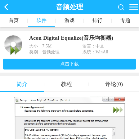
音频处理
首页
|
软件
|
游戏
|
排行
|
专题
Acon Digital Equalize(音乐均衡器)
大小：
7.5M
语言：中文
类别：音频处理
系统：WinAll
点击下载
简介
教程
评论(0)
|
|