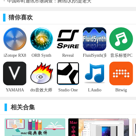
中国即时通讯市场调查：腾讯QQ仍是老大
三种不同的相位模式，包括具有可调延迟的新型混合相位模
式
猜你喜欢
独立选择每个频段的频道模式（中，侧，左，右或全处理）
Acon Digital Equalize 2适用于Windows（PC）和OS
X（Macintosh）。32位和64位版本均可用，并且支持插件格式
iZotope RX8
ORB Synth
Reveal
FluidSynth(实
音乐标签PC
VST，VST3，AAX和音频单元（仅限OS X）。所有Equalize客户
破解版(附破
电脑版
Sound
时MIDI合成
版
都可以免费升级到版本2，许可证密钥在版本2中有效。
解补丁)
Spire(虚拟音
器)
频合成器)
YAMAHA
dts音效大师
Studio One
LAudio
Bitwig
VOCALOID5
5(附注册机)
Validator(无
Studio4(数字
Editor(歌声
损音乐校验
音频创作)
相关合集
合成器软件)
助手)