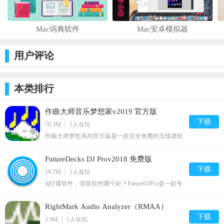
Mac词典软件
Mac安卓模拟器
用户评论
本类排行
作曲大师音乐梦想家v2019 官方版
下载
70.3M
1
人在玩
作曲大师梦想系列官方版是一款完全免费的五线谱软
件，丰富的在线曲库，可以直接在线下载。保存。编
辑五线谱，是广大音乐爱好者学习五线谱最佳的好帮
FutureDecks DJ Prov2018 免费版
手；软件使用完全免费，可以自己通过各种方式来不
断提升权限。
下载
19.7M
1
人在玩
dj打碟软件，混音软件哪个好？FutureDJPro是一款专
业的混音软件，可以混合音频、视频，轻松完成歌曲
转换，精确的自动BPM检测功能，可以让你在多个
RightMark Audio Analyzer（RMAA）
平台和采样器之间切换，制作出美妙的音频。
下载
v6.4.4 中文版
2.9M
1
人在玩