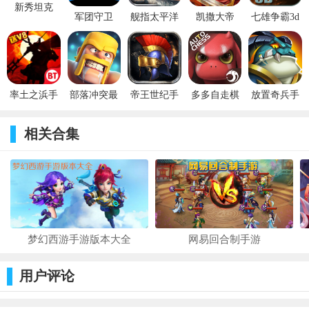
新秀坦克
军团守卫
舰指太平洋
凯撒大帝
七雄争霸3d
策略手游《三国群英传-霸王之业》中，面对世界地图中有限的资
手游
源，主公不仅需要通过千方百计获取、掠夺资源，更应合理利
用，将更多资源投入到时下对自身发展最有利的建设和征战中，
才能为自己赢取更多发展空间，最终实现一代霸业！
率土之浜手
部落冲突最
帝王世纪手
多多自走棋
放置奇兵手
游
新版本下载
游
下载安装
游
相关合集
梦幻西游手游版本大全
网易回合制手游
用户评论