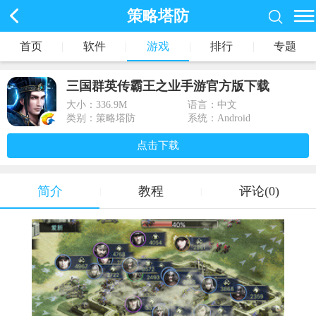
策略塔防
首页
|
软件
|
游戏
|
排行
|
专题
三国群英传霸王之业手游官方版下载
大小：
336.9M
语言：中文
类别：策略塔防
系统：Android
点击下载
简介
教程
评论(0)
|
|