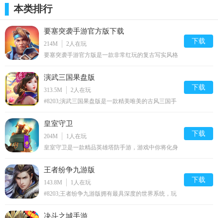
本类排行
要塞突袭手游官方版下载
下载
214M
2
人在玩
在《三国群英传-霸王之业》的沙盘世界中，随着自身势力的
要塞突袭手游官方版是一款非常红玩的复古写实风格
不断壮大，主公对资源的需求无疑也将越来越迫切，世界资源恒
的战争策略类手机游戏。这款游戏有着恢弘的3D战
场，让人无比的振奋。您将扮演一名指挥官，率领多
定有限，如果不懂得合理利用辛苦夺得的资源，待到需要壮大军
演武三国果盘版
支部队在战场上运用战术击退敌军，扩张属于自己的
帝国。
下载
队、攻打更强大的对手时，就会出现捉襟见肘的局面。因此，主
313.5M
2
人在玩
#8203;演武三国果盘版是一款精美唯美的古风三国手
公在建设主城、摆兵布阵时记得要善用策略，智用资源，不要见
游，众多三国历史武将，都将会出现在游戏中与更多
玩家一起体验最华丽霸气的三国故事，正统朴实的国
地就打，见城就攻。如主城17级以下的4级兵建议攻打5级以下土
皇室守卫
风，海量真人美女助阵，为你一起开启创新的三国体
地，3级兵则建议攻打3、4级的土地，尽量打力所能及的高级土
验。
下载
204M
1
人在玩
地，这样获取的资源收成会更丰富。前期在打下第一块5级土地后
皇室守卫是一款精品英雄塔防手游，游戏中你将化身
机智勇敢的指挥官，守卫神圣的龙十字城，参战的有
可获得一个村庄, 此时记得派高政治的武将驻守，如此可大大提升
弓箭手、魔法师、骑士、火炮手、德鲁伊、火枪手、
王者纷争九游版
步兵等等，魔物的入侵需要英雄们并肩抗争，建造防
村庄粮食和银两的收成。同时升级市场跟农田并派高政治的武将
卫塔，强化英雄来守卫你的皇室！
下载
143.8M
1
人在玩
驻守也是提升资源产出必不可缺的途径。
#8203;王者纷争九游版拥有最具深度的世界系统，玩
家们都在这里攻城掠地，一起争夺真正的王者；顶级
武将系统，可以招募更多你心仪的武将，为你去征战
决斗之城手游
四方；同时你还能加入公会，和更多公会同门兄弟一