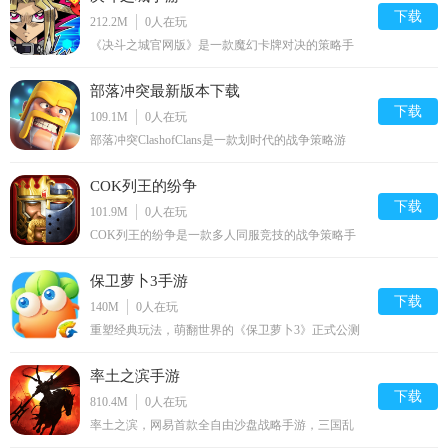
起争夺。
下载
212.2M
0
人在玩
《决斗之城官网版》是一款魔幻卡牌对决的策略手
游，多种怪兽卡组合，操控经典人物进行对决，打造
属于你自己的卡组，完善战术，去争夺最强游戏王的
部落冲突最新版本下载
称号吧。
下载
109.1M
0
人在玩
部落冲突ClashofClans是一款划时代的战争策略游
戏。阻止怪物入侵你的村庄，你的部落备受打击，游
戏中玩家需要训练你的军队和建设你的村庄，强大起
COK列王的纷争
来抵御入侵，享受部落村庄的快乐！
下载
101.9M
0
人在玩
COK列王的纷争是一款多人同服竞技的战争策略手
游，游戏以中世界欧洲为背景，你作为一名领主，需
要不断建设发展壮大你的城堡。同时在你的城堡周围
保卫萝卜3手游
会有很多大大小小的国家与你一起来参与纷争的战
斗，与更多人一起竞技，感受战争的乐趣。
下载
140M
0
人在玩
重塑经典玩法，萌翻世界的《保卫萝卜3》正式公测
发布了，诸多全新内容加入，如试衣间玩法、滑道模
式、糖果积分赛、贵族申购等，阿波约大家一起告别
率土之滨手游
孤单，一起享受欢乐塔防时光。
作为《三国群英传-霸王之业》中最重要的建筑，宫城的等级
下载
810.4M
0
人在玩
提升自是不可或缺，当然宫城的升级也需要大量粮食，银币和铁
率土之滨，网易首款全自由沙盘战略手游，三国乱
矿的消耗。由于最多只有2个工匠同时升级建筑，所以可用元宝来
世，邦无定交，土无定主，谁主沉浮?新服豪礼不