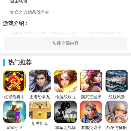
自由联盟
集众之力助杀伐争夺
游戏介绍：
神级战器降世助阵，尔等可敢一战?！《三国群英传霸王之
业》手握神武破势而来！十八般兵器助君平定乱世，全新的神铸
加载全部内容
引燃武将超强提升，属性炼化打造专属战器！陷入敌军潮海，唯
有冲锋破阵！青州兵、陷阵营、虎豹骑，强大势力多种阵型，唯
热门推荐
有主公当先、兄弟结义，方可荣耀天赐横扫中原！更有超多联盟
福利，完成任务拿元宝，每周还能抽大奖.
更新日志：
1、 三国重现，精美实景还原壮美河山；
红警危机手
王者纷争九
命运战歌九
演武三国果
战舰风云
游九游版
游版
游版
盘版
2、 多重策略，奇谋战略助你步步为营；
3、 名将集结，排兵布阵打造霸王之师；
新秀坦克
皇室守卫
将军之战场
要塞突袭手
战争与征服
4、 众人齐心，血战激斗征服天下枭雄。