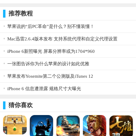
争锋游戏官
游官方版下
方下载
载
腾牛网三国群英传霸王之业手游推荐大全：
推荐教程
三国群英传霸王之业手游专区大全：
苹果说的“后PC革命”是什么？别不懂装懂！
http://www.qqtn.com/ku/sgqyzbwzy/
Mac迅雷2.6.4版本发布 支持系统代理和自定义代理设置
三国群英传霸王之业手游下载专区：
iPhone 6新照曝光 屏幕分辨率或为1704*960
http://www.qqtn.com/qqkey/sgqyzbwzysy/
一张图告诉你为什么苹果的设计如此优雅
三国群英传霸王之业手游官方版下载：
苹果发布Yosemite第二个公测版及iTunes 12
http://www.qqtn.com/sj/187980.html
iPhone 6 信息遭泄露 规格尺寸大曝光
三国群英传霸王之业手游资源利用策略：
在《三国演义》官渡之战中，曹操大军和袁绍大军双方陷入
猜你喜欢
对峙状态，此时袁军有稳定粮草供应，而曹军却难以为继，曹操
遂决定通过偷袭乌巢，放火烧粮草，而断掉了袁绍的粮草补给，
战局得以逆转。由此也应证了“得资源者得天下”这句真理。而在
由宇峻奥汀正版授权，星辉天拓自主研发，独家代理的三国军战